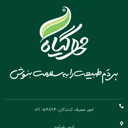
امور مصرف کنندگان: 54894- 021
آدرس شرکت: