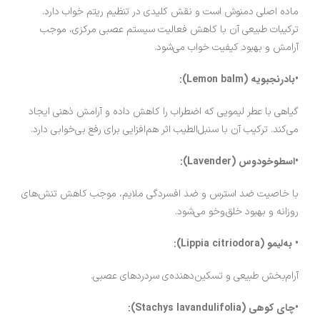
ماده اصلی دمنوش است و نقش کلیدی در تنظیم ریتم خواب دارد.
ترکیبات طبیعی آن با کاهش فعالیت سیستم عصبی مرکزی، موجب
آرامش و بهبود کیفیت خواب می‌شود.
•بادرنجبویه (Lemon balm):
گیاهی با عطر لیمویی که اضطراب را کاهش داده و آرامش ذهنی ایجاد
می‌کند. ترکیب آن با سنبل‌الطیب اثر هم‌افزایی برای رفع بی‌خوابی دارد.
•اسطوخودوس (Lavender):
با خاصیت ضد استرس و ضد افسردگی ملایم، موجب کاهش تنش‌های
روزانه و بهبود خلق‌و‌خو می‌شود.
• به‌لیمو (Lippia citriodora):
آرام‌بخش طبیعی و تسکین‌دهنده‌ی سردردهای عصبی.
•چای کوهی (Stachys lavandulifolia):