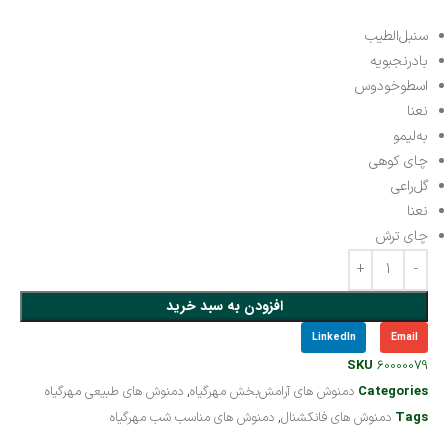
سنبل‌الطیب
بادرنجبویه
اسطوخودوس
نعنا
به‌لیمو
چای کوهی
گل‌راعی
نعنا
چای ترش
افزودن به سبد خرید
LinkedIn
Email
SKU
60000079
Categories
دمنوش های آرامش‌بخش مهرگیاه
,
دمنوش های طبیعی مهرگیاه
Tags
دمنوش های فانکشنال
,
دمنوش های مناسب شب مهرگیاه