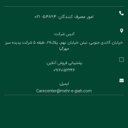
امور مصرف کنندگان: 54894- 021
آدرس شرکت:
خیابان گاندی جنوبی، نبش خیابان نهم، پلاک۲۷، طبقه ۵ شرکت پدیده سبز
مهرگیا
پشتیبانی فروش آنلاین:
09120152246
ایمیل:
Carecenter@mehr-e-giah.com